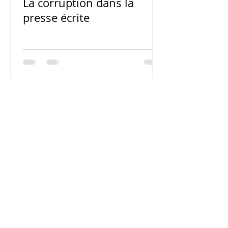
La corruption dans la
presse écrite
© 2023 by Train of Thoughts.
Proudly created with
Wix.com