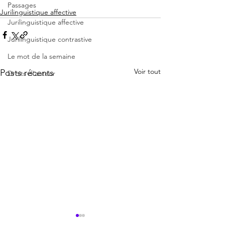
Passages
Jurilinguistique affective
Jurilinguistique affective
Jurilinguistique contrastive
Le mot de la semaine
Voir tout
Posts récents
Droits d'auteur