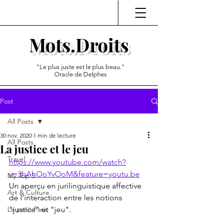
Mots.Droits
"Le plus juste est le plus beau."
Oracle de Delphes
Post
All Posts
30 nov. 2020
1 min de lecture
All Posts
La justice et le jeu
Travel
https://www.youtube.com/watch?
v=3hAhOoYvOoM&feature=youtu.be
My Top 5
Un aperçu en jurilinguistique affective 
Art & Culture
de l'interaction entre les notions 
Le petit Paris
"justice" et "jeu".