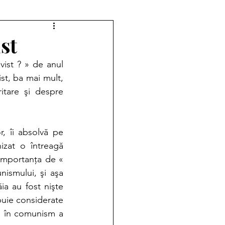
st
ist ? » de anul 
t, ba mai mult, 
itare şi despre 
, îi absolvă pe 
zat o întreagă 
 importanţa de « 
ismului, şi aşa 
a au fost nişte 
ebuie considerate 
şi în comunism a 