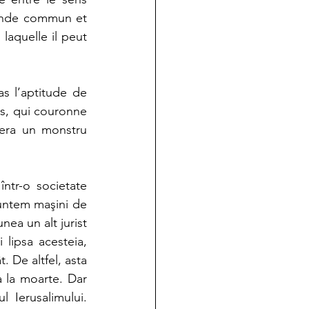
onde commun et 
aquelle il peut 
s l’aptitude de 
, qui couronne 
era un monstru 
ntr-o societate 
untem maşini de 
ea un alt jurist 
lipsa acesteia, 
. De altfel, asta 
 la moarte. Dar 
Ierusalimului. 