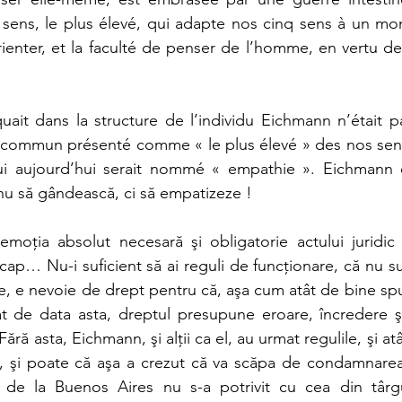
sens, le plus élevé, qui adapte nos cinq sens à un m
enter, et la faculté de penser de l’homme, en vertu de l
ait dans la structure de l’individu Eichmann n’était pa
s commun présenté comme « le plus élevé » des nos sens
ui aujourd’hui serait nommé « empathie ». Eichmann 
 nu să gândească, ci să empatizeze !
emoţia absolut necesară şi obligatorie actului juridic î
cap… Nu-i suficient să ai reguli de funcţionare, că nu s
e, e nevoie de drept pentru că, aşa cum atât de bine spun
 de data asta, dreptul presupune eroare, încredere şi 
ără asta, Eichmann, şi alţii ca el, au urmat regulile, şi atât
ui, şi poate că aşa a crezut că va scăpa de condamnarea
de la Buenos Aires nu s-a potrivit cu cea din târgul 