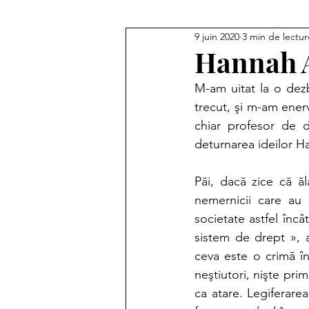
9 juin 2020
3 min de lectur
Jurilinguistique contrastive
Hannah A
M-am uitat la o dezb
trecut, şi m-am ener
chiar profesor de d
deturnarea ideilor H
Păi, dacă zice că ăl
nemernicii care au 
societate astfel încâ
sistem de drept », a
ceva este o crimă în
neştiutori, nişte prim
ca atare. Legiferarea