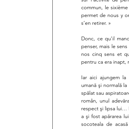
commun, le sixième 
permet de nous y ori
s’en retirer. » 
Donc, ce qu’il manqu
penser, mais le sen
nos cinq sens et q
pentru ca era inapt,
Iar aici ajungem la 
umană şi normală la 
spălat sau aspiratoar
român, unul adevărat
respect şi lipsa lui… F
a şi fost apărarea l
socoteala de acasă 