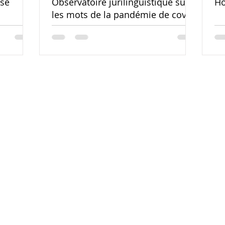
sse
Observatoire jurilinguistique sur
Ho
les mots de la pandémie de covid-
19. Étude plurilinguistique