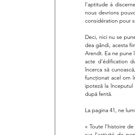
l’aptitude à discern
nous devrions pouvoi
considération pour s
Deci, nici nu se pune
dea gândi, acesta fii
Arendt. Ea ne pune în
acte d’édification 
încerca să cunoască
funcţionat acel om în
ipoteză la începutul
după fentă.
La pagina 41, ne lumi
« Toute l’histoire de
sur l’activité de p