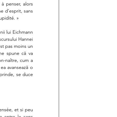
à penser, alors 
 d’esprit, sans 
upidité. »
nii lui Eichmann 
scursului Hannei 
est pas moins un 
ne spune că va 
n-naître, cum a 
, ea avansează o 
prinde, se duce 
ensée, et si peu 
 entre le sens 