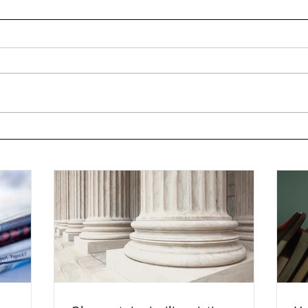
Cu metroul, de la Lyon la
Moscova…