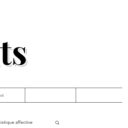
ts
ct
uistique affective