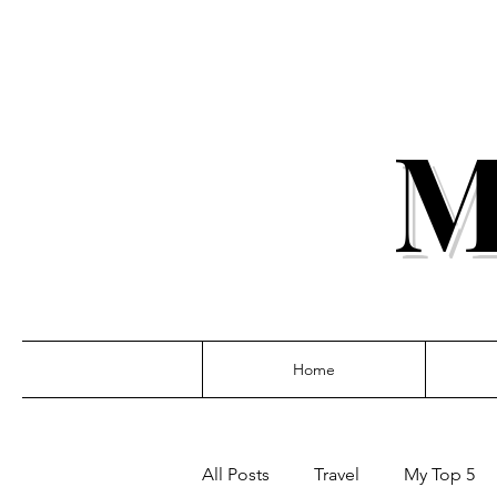
M
Home
All Posts
Travel
My Top 5