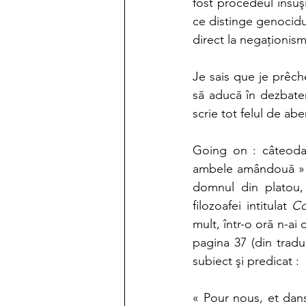
fost procedeul însuşi
ce distinge genocidu
direct la negaţionism,
Je sais que je prêch
să aducă în dezbater
scrie tot felul de aber
Going on : câteodat
ambele amândouă » !
domnul din platou, 
filozoafei intitulat 
Co
mult, într-o oră n-ai 
pagina 37 (din tradu
subiect şi predicat : 
« Pour nous, et dans 