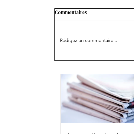
Commentaires
Rédigez un commentaire...
Despre prudenţă