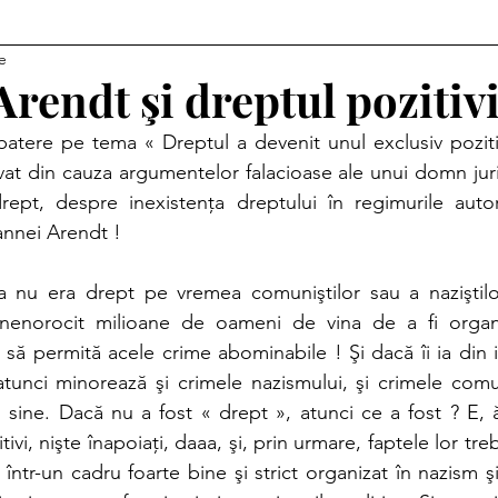
e
Le mot de la semaine
Droits d'auteur
rendt şi dreptul pozitivi
atere pe tema « Dreptul a devenit unul exclusiv pozitiv
vat din cauza argumentelor falacioase ale unui domn juris
rept, despre inexistenţa dreptului în regimurile autor
annei Arendt !
a nu era drept pe vremea comuniştilor sau a naziştilor
nenorocit milioane de oameni de vina de a fi organi
t să permită acele crime abominabile ! Şi dacă îi ia din
tunci minorează şi crimele nazismului, şi crimele comun
 sine. Dacă nu a fost « drept », atunci ce a fost ? E, ăi
itivi, nişte înapoiaţi, daaa, şi, prin urmare, faptele lor tr
 într-un cadru foarte bine şi strict organizat în nazism 