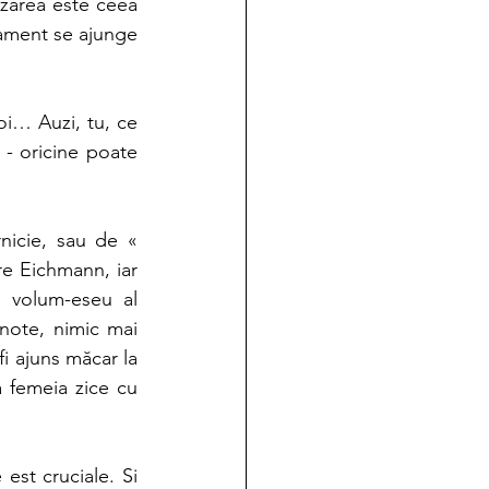
izarea este ceea 
ament se ajunge 
i… Auzi, tu, ce 
- oricine poate 
icie, sau de « 
 Eichmann, iar 
 volum-eseu al 
note, nimic mai 
fi ajuns măcar la 
 femeia zice cu 
est cruciale. Si 