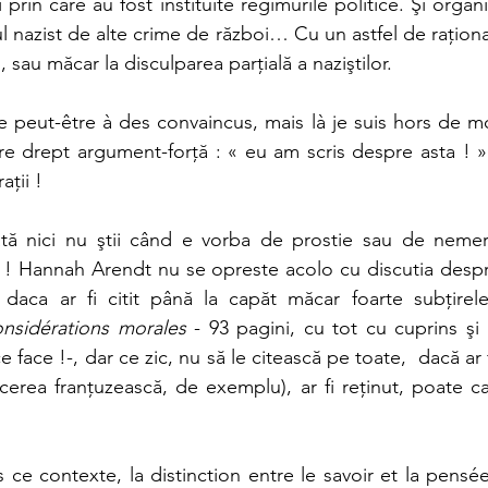
 prin care au fost instituite regimurile politice. Şi organ
l nazist de alte crime de război… Cu un astfel de raţion
 sau măcar la disculparea parţială a naziştilor.
e peut-être à des convaincus, mais là je suis hors de mo
e drept argument-forţă : « eu am scris despre asta ! » 
aţii !
ă nici nu ştii când e vorba de prostie sau de nemern
 Hannah Arendt nu se opreste acolo cu discutia despre
daca ar fi citit până la capăt măcar foarte subţirele
nsidérations morales
 - 93 pagini, cu tot cu cuprins şi 
ce face !-, dar ce zic, nu să le citească pe toate,  dacă ar 
cerea franţuzească, de exemplu), ar fi reţinut, poate ca
ce contexte, la distinction entre le savoir et la pensée 