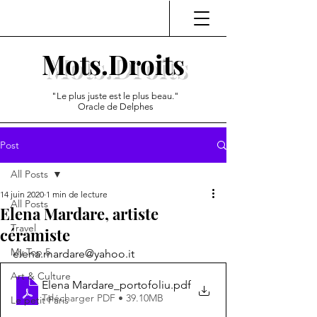
Mots.Droits
"Le plus juste est le plus beau."
Oracle de Delphes
Post
All Posts
14 juin 2020
1 min de lecture
All Posts
Elena Mardare, artiste
Travel
céramiste
My Top 5
elena.mardare@yahoo.it
Art & Culture
Elena Mardare_portofoliu
.pdf
Télécharger PDF • 39.10MB
Le petit Paris