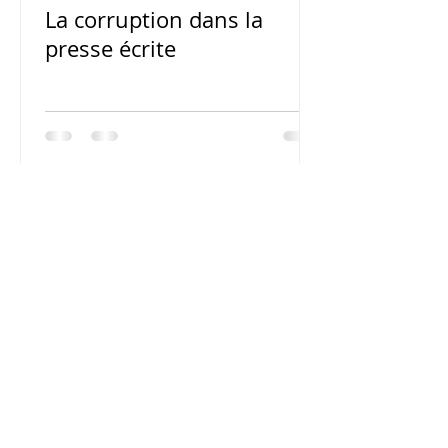
La corruption dans la
presse écrite
© 2023 by Train of Thoughts.
Proudly created with
Wix.com